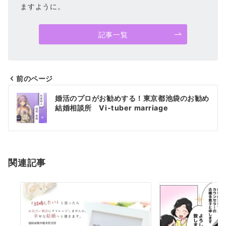
ますように。
記事一覧
前のページ
投
婚活のプロがお勧めする！東京都池袋のお勧め
稿
結婚相談所 Vi-tuber marriage
ナ
ビ
ゲ
関連記事
ー
シ
ョ