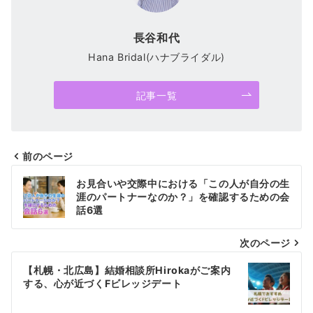
長谷和代
Hana Bridal(ハナブライダル)
記事一覧
前のページ
投
お見合いや交際中における「この人が自分の生
稿
涯のパートナーなのか？」を確認するための会
話6選
ナ
次のページ
ビ
ゲ
【札幌・北広島】結婚相談所Hirokaがご案内
する、心が近づくFビレッジデート
ー