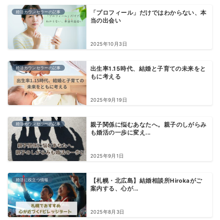
婚活カウンセラーの記事
「プロフィール」だけではわからない、本
当の出会い
2025年10月3日
婚活カウンセラーの記事
出生率1.15時代、結婚と子育ての未来をと
もに考える
2025年9月19日
婚活カウンセラーの記事
親子関係に悩むあなたへ。親子のしがらみ
も婚活の一歩に変え...
2025年9月1日
婚活に役立つ情報
【札幌・北広島】結婚相談所Hirokaがご
案内する、心が...
2025年8月3日