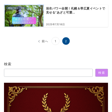
婚活に役立つ情報
浴衣パワー全開！札幌＆帯広夏イベントで
見せる“あざと可愛...
2025年7月18日
投
前へ
1
2
稿
の
検索
ペ
検索
ー
ジ
送
り