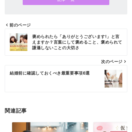
前のページ
投
褒められたら「ありがとうございます!」と言
稿
えますか？言葉にして褒めること、褒められて
謙遜しないことの大切さ
ナ
次のページ
ビ
ゲ
結婚前に確認しておくべき最重要事項6選
ー
シ
ョ
関連記事
ン